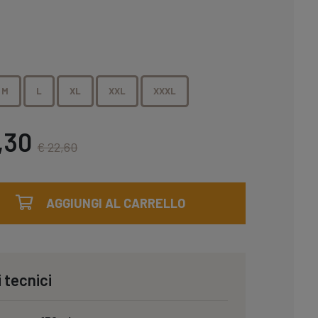
M
L
XL
XXL
XXXL
,30
€ 22,60
AGGIUNGI AL CARRELLO
 tecnici