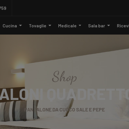
759
Cucina
Tovaglie
Medicale
Sala bar
Rice
Shop
ALONI QUADRETT
PANTALONE DA CUOCO SALE E PEPE