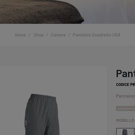
Home
Shop
Camere
Pantaloni Quadretto USA
Pan
CODICE P
Pantalon
pantalone 
MODELLO