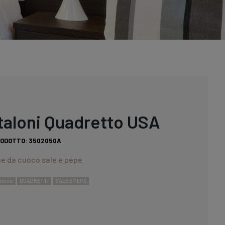
taloni Quadretto USA
RODOTTO:
3502050A
e da cuoco sale e pepe
cuoco
QUADRETTI
SALE E PEPE
: