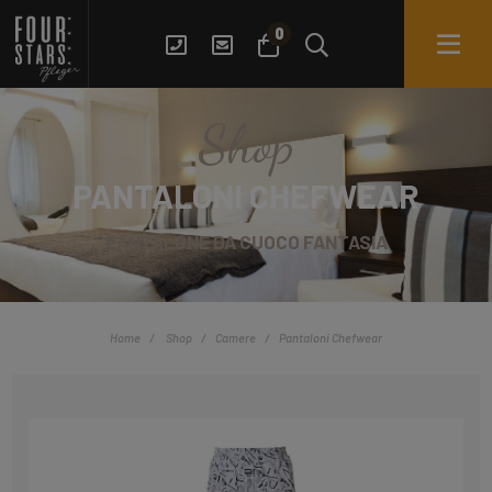
0
Shop
PANTALONI CHEFWEAR
PANTALONE DA CUOCO FANTASIA
Home
Shop
Camere
Pantaloni Chefwear