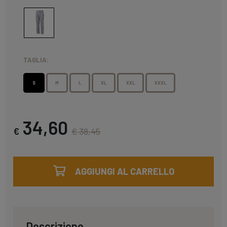
TAGLIA:
S
M
L
XL
XXL
XXXL
34,60
€
€ 38,45
AGGIUNGI AL CARRELLO
Descrizione