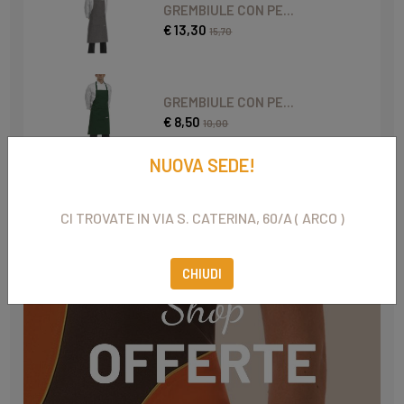
GREMBIULE CON PE...
€ 13,30
15,70
GREMBIULE CON PE...
€ 8,50
10,00
NUOVA SEDE!
CI TROVATE IN VIA S. CATERINA, 60/A ( ARCO )
CHIUDI