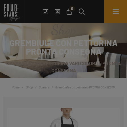
0
Shop
GREMBIULE CON PETTORINA
PRONTA CONSEGNA
GREMBIULE CON PETTORINA VARI COLORI IN PRONTA
CONSEGNA
Home
Shop
Camere
Grembiule con pettorina PRONTA CONSEGNA