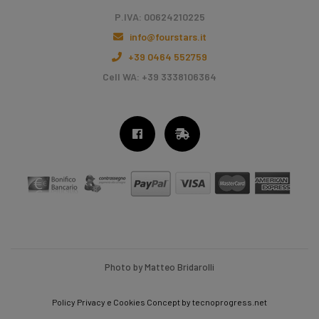
P.IVA: 00624210225
info@fourstars.it
+39 0464 552759
Cell WA: +39 3338106364
Photo by Matteo Bridarolli
Policy Privacy e Cookies
Concept by
tecnoprogress.net