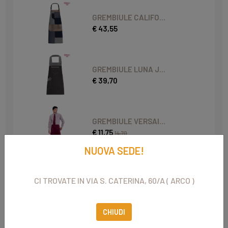
GREMBIULE CALIFO...
€ 43,55
GREMBIULE LUNA J...
€ 39,70
GREMBIULE VERSAI...
€ 11,75
14,70
NUOVA SEDE!
GREMBIULE BISTRÒ
CI TROVATE IN VIA S. CATERINA, 60/A ( ARCO )
€ 17,60
22,00
CHIUDI