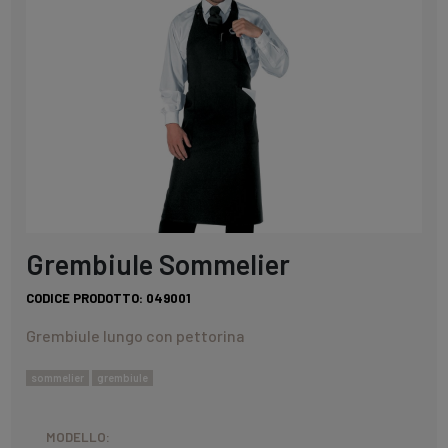
Grembiule Sommelier
CODICE PRODOTTO:
049001
Grembiule lungo con pettorina
sommelier
grembiule
MODELLO: