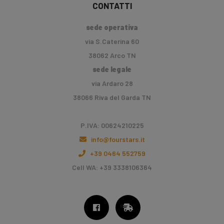
CONTATTI
sede operativa
via S.Caterina 60
38062 Arco TN
sede legale
via Ardaro 28
38066 Riva del Garda TN
P.IVA: 00624210225
info@fourstars.it
+39 0464 552759
Cell WA: +39 3338106364