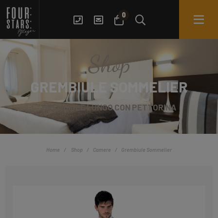
0
Shop
GREMBIULE SOMMELIER
GREMBIULE LUNGO CON PETTORINA
Home
Shop
Camere
Grembiule Sommelier