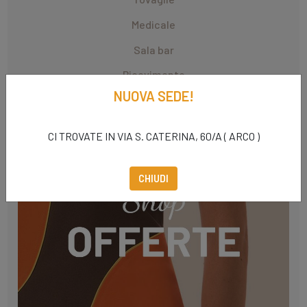
Medicale
Sala bar
Ricevimento
NUOVA SEDE!
Wellness
CI TROVATE IN VIA S. CATERINA, 60/A ( ARCO )
CHIUDI