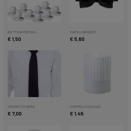
BOTTONI PER GIA...
PAPILLON NERO
€ 1,50
€ 5,60
CRAVATTA NERA
CAPPELLO DA CUO...
€ 7,00
€ 1,45