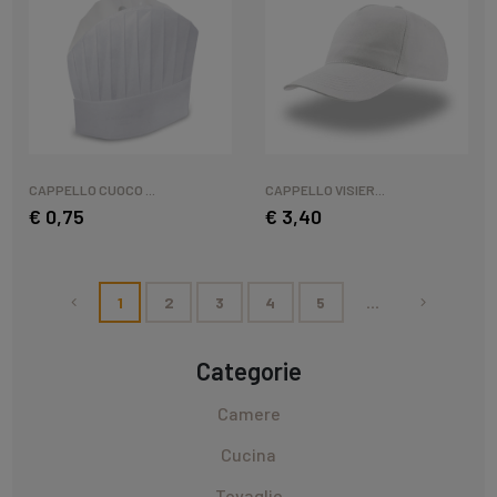
CAPPELLO CUOCO ...
CAPPELLO VISIER...
€ 0,75
€ 3,40
First
Last
1
2
3
4
5
...
Categorie
Camere
Cucina
Tovaglie