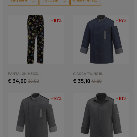
Categorie
Tipologia
Ordinamento
-10%
-14%
PANTALONI MEXIC...
GIACCA TWINS BL...
€ 34,60
€ 35,10
38,50
41,00
-14%
-10%